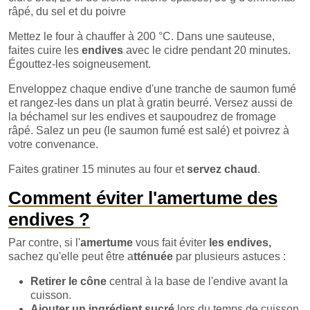
râpé, du sel et du poivre
Mettez le four à chauffer à 200 °C. Dans une sauteuse,
faites cuire les
endives
avec le cidre pendant 20 minutes.
Égouttez-les soigneusement.
Enveloppez chaque endive d'une tranche de saumon fumé
et rangez-les dans un plat à gratin beurré. Versez aussi de
la béchamel sur les endives et saupoudrez de fromage
râpé. Salez un peu (le saumon fumé est salé) et poivrez à
votre convenance.
Faites gratiner 15 minutes au four et
servez chaud
.
Comment éviter l'amertume des
endives
?
Par contre, si l'
amertume
vous fait éviter
les endives,
sachez qu'elle peut être a
tténuée
par plusieurs astuces :
Retirer le cône
central à la base de l'endive avant la
cuisson.
Ajouter un ingrédient sucré
lors du temps de cuisson