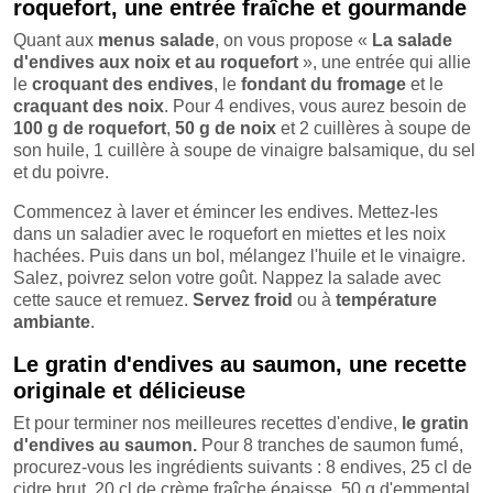
roquefort, une entrée fraîche et gourmande
Quant aux
menus salade
, on vous propose «
La salade
d'endives aux noix et au roquefort
», une entrée qui allie
le
croquant des endives
, le
fondant du fromage
et le
craquant des noix
. Pour 4 endives, vous aurez besoin de
100 g de roquefort
,
50 g de noix
et 2 cuillères à soupe de
son huile, 1 cuillère à soupe de vinaigre balsamique, du sel
et du poivre.
Commencez à laver et émincer les endives. Mettez-les
dans un saladier avec le roquefort en miettes et les noix
hachées. Puis dans un bol, mélangez l'huile et le vinaigre.
Salez, poivrez selon votre goût. Nappez la salade avec
cette sauce et remuez.
Servez froid
ou à
température
ambiante
.
Le gratin d'endives au saumon
, une recette
originale et délicieuse
Et pour terminer nos meilleures recettes d'endive,
le gratin
d'endives au saumon.
Pour 8 tranches de saumon fumé,
procurez-vous les ingrédients suivants : 8 endives, 25 cl de
cidre brut, 20 cl de crème fraîche épaisse, 50 g d'emmental