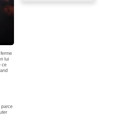
r ferme
n lui
e ce
uand
s parce
uter