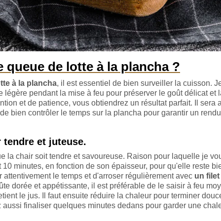
 queue de lotte à la plancha ?
tte à la plancha
, il est essentiel de bien surveiller la cuisson. J
 légère pendant la mise à feu pour préserver le goût délicat et 
ion et de patience, vous obtiendrez un résultat parfait. Il sera a
de bien contrôler le temps sur la plancha pour garantir un rendu
 tendre et juteuse.
ue la chair soit tendre et savoureuse. Raison pour laquelle je vo
 10 minutes, en fonction de son épaisseur, pour qu'elle reste bi
r attentivement le temps et d'arroser régulièrement avec
un filet
ûte dorée et appétissante, il est préférable de le saisir à feu mo
etient le jus. Il faut ensuite réduire la chaleur pour terminer dou
z aussi finaliser quelques minutes dedans pour garder une chal