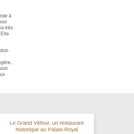
iste à
pour
va très
 Elle
tion
égère,
sion
aux
Le Grand Véfour, un restaurant
historique au Palais-Royal