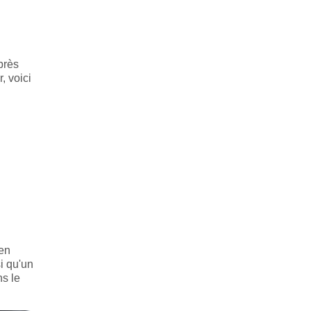
près
, voici
 en
si qu'un
ns le