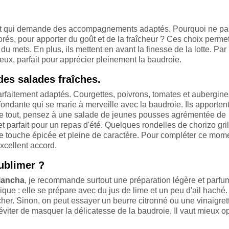
at qui demande des accompagnements adaptés. Pourquoi ne pa
orés, pour apporter du goût et de la fraîcheur ? Ces choix perme
 du mets. En plus, ils mettent en avant la finesse de la lotte. Par
ux, parfait pour apprécier pleinement la baudroie.
des salades fraîches.
arfaitement adaptés. Courgettes, poivrons, tomates et aubergine
e fondante qui se marie à merveille avec la baudroie.
Ils apporten
le tout, pensez à une salade de jeunes pousses agrémentée de
et parfait pour un repas d'été. Quelques rondelles de chorizo gril
ne touche épicée et pleine de caractère. Pour compléter ce mom
xcellent accord.
ublimer ?
plancha
, je recommande surtout une préparation légère et parfu
ique : elle se prépare avec du jus de lime et un peu d'ail haché.
cher. Sinon, on peut essayer un beurre citronné ou une vinaigret
t éviter de masquer la délicatesse de la baudroie. Il vaut mieux o