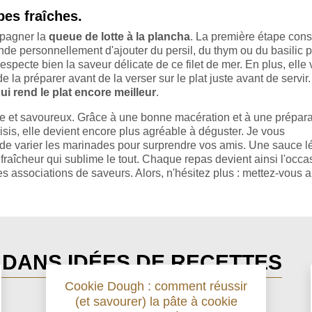
bes fraîches.
mpagner la
queue de lotte à la plancha
. La première étape cons
nde personnellement d'ajouter du persil, du thym ou du basilic 
especte bien la saveur délicate de ce filet de mer. En plus, elle 
e la préparer avant de la verser sur le plat juste avant de servir.
i rend le plat encore meilleur
.
ple et savoureux. Grâce à une bonne macération et à une prépara
sis, elle devient encore plus agréable à déguster. Je vous
de varier les marinades pour surprendre vos amis. Une sauce l
raîcheur qui sublime le tout. Chaque repas devient ainsi l'occa
es associations de saveurs. Alors, n'hésitez plus : mettez-vous 
S DANS IDÉES DE RECETTES
Cookie Dough : comment réussir
(et savourer) la pâte à cookie