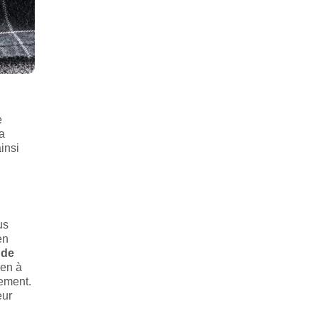
e
la
insi
us
en
 de
yen à
cement.
eur