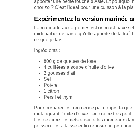
apporter une petite touche d'Asie. Et pourquo
chorizo ? C'est l'idéal pour une cuisson à la p
Expérimentez la version marinée 
La marinade aux agrumes est un must-have selon 
midi barbecue parce qu'elle apporte de la fraîch
ce que je fais :
Ingrédients :
800 g de queues de lotte
4 cuillères à soupe d'huile d'olive
2 gousses d'ail
Sel
Poivre
1 citron
Persil et thym
Pour préparer, je commence par couper la queu
mélangeant l'huile d'olive, l'ail coupé très petit, 
filet de cidre. Je mets ensuite les morceaux da
poisson. Je la laisse enfin reposer un peu pour