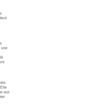
s
ttent
s
t une
lé
ent
mée.
 Elle
te aux
pter