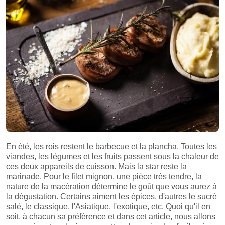
En été, les rois restent le barbecue et la plancha. Toutes les
viandes, les légumes et les fruits passent sous la chaleur de
ces deux appareils de cuisson. Mais la star reste la
marinade. Pour le filet mignon, une pièce très tendre, la
nature de la macération détermine le goût que vous aurez à
la dégustation. Certains aiment les épices, d'autres le sucré
salé, le classique, l'Asiatique, l'exotique, etc. Quoi qu'il en
soit, à chacun sa préférence et dans cet article, nous allons