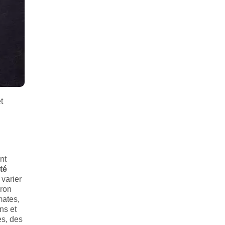
t
nt
été
 varier
vron
mates,
ns et
es, des