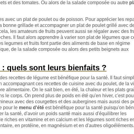
ets et des tomates. Ou alors de la salade composée ou autre
pl
 avec un plat de poulet ou de poisson. Pour apprécier les rep
e la bonne grillade et accompagner un plat de poulet grillé avec d
ela, les amateurs de fruits peuvent aussi se régaler avec des fr
ches. Il faut alors apprendre à varier son plat de légumes que c
les legumes et fruits font partie des aliments de base en régime
ique, de la salade composée ou alors des petits beignets aux
 : quels sont leurs bienfaits ?
 des recettes de légume est bénéfique pour la santé. Il faut sim
 en accompagnant ces recettes de cuisine avec du poulet, de la 
re alimentaire. On le sait bien, en été, la chaleur et les plats gr
ns le corps. On prend plus de poids en été qu'en hiver, c'est pou
umineux avec des courgettes et des aubergines mais aussi des p
e pour le
menu d'été
est bénéfique pour la santé puisqu'on bén
r la santé, d'avoir un poids santé mais aussi d'équilibrer les
le riches en vitamine et en calcium et les légumes sont riches e
imentaire, en protéine, en magnésium et en d'autres oligoéléments