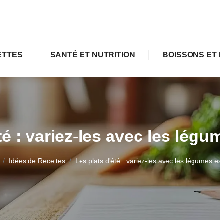
ETTES
SANTÉ ET NUTRITION
BOISSONS ET 
té : variez-les avec les légu
Idées de Recettes
Les plats d'été : variez-les avec les légumes es