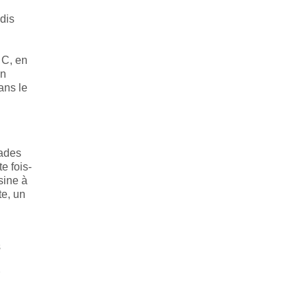
adis
 C, en
on
ans le
lades
e fois-
sine à
te, un
s