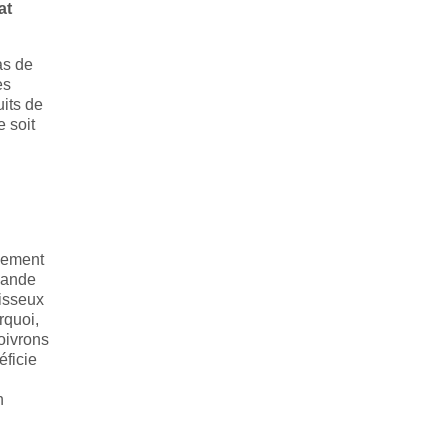
at
as de
es
uits de
e soit
plement
viande
aisseux
rquoi,
oivrons
éficie
n
.