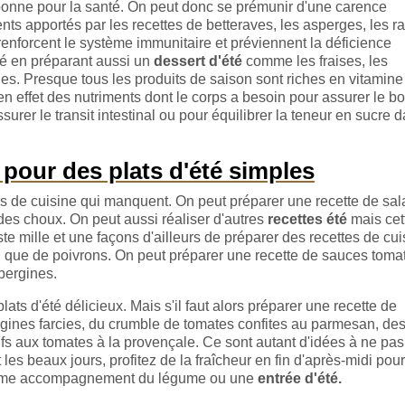
bonne pour la santé. On peut donc se prémunir d'une carence
nts apportés par les recettes de betteraves, les asperges, les r
renforcent le système immunitaire et préviennent la déficience
'été en préparant aussi un
dessert d'été
comme les fraises, les
lles. Presque tous les produits de saison sont riches en vitamine
en effet des nutriments dont le corps a besoin pour assurer le b
rer le transit intestinal ou pour équilibrer la teneur en sucre d
 pour des plats d'été simples
tes de cuisine qui manquent. On peut préparer une recette de sa
es choux. On peut aussi réaliser d'autres
recettes été
mais cett
ste mille et une façons d'ailleurs de préparer des recettes de cui
i que de poivrons. On peut préparer une recette de sauces toma
bergines.
plats d'été délicieux. Mais s'il faut alors préparer une recette de
gines farcies, du crumble de tomates confites au parmesan, de
fs aux tomates à la provençale. Ce sont autant d'idées à ne pas
 les beaux jours, profitez de la fraîcheur en fin d'après-midi pour
omme accompagnement du légume ou une
entrée d'été.