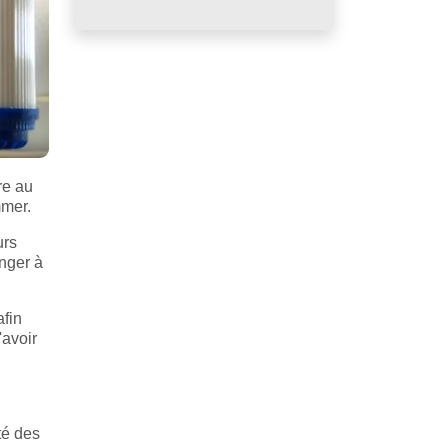
re au
mmer.
urs
anger à
afin
'avoir
té des