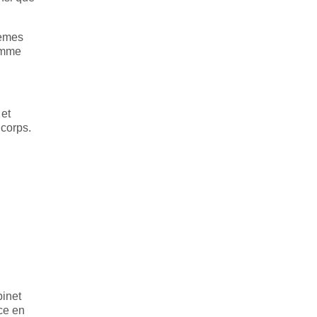
lèmes
comme
 et
 corps.
binet
nce en