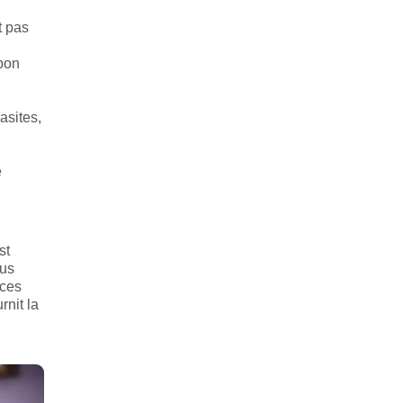
t pas
rbon
asites,
e
st
ous
aces
rnit la