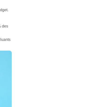
dget.
 % des
lluants