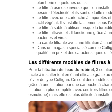
plomberie et quelques outils.
Le filtre à osmose inverse que l'on install
besoin d'électricité et ils sont de taille mod
Le filtre avec une cartouche à impuretés e
actif végétal. Il s'installe facilement sous l'
Le filtre à sable à utiliser lorsque la turbi
Le filtre ultraviolet : Il fonctionne grâce 
bactéries et virus.
La carafe filtrante avec une filtration à charb
Dans un magasin spécialisé comme Cullig
qualité, un prix et des caractéristiques diffé
Les différents modèles de filtres à
Pour la
filtration de l'eau du robinet
, 3 soluti
facile à installer tout en étant efficace grâce au 
l'évier de type Culligan. Ce sont des modèles mo
grâce à une filtration par une cartouche à charbon
filtration la plus complète avec ces trois filtres
osmotique) mais elle est plus difficile à installe