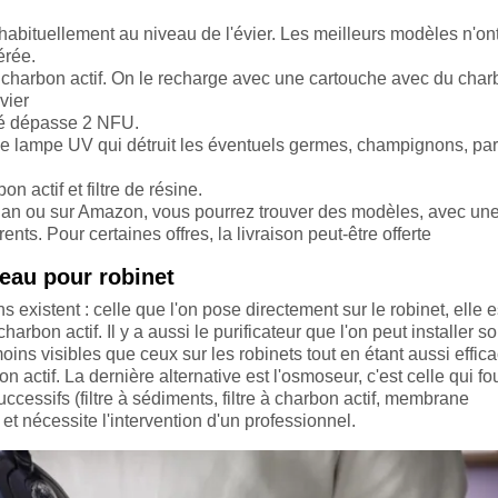
e habituellement au niveau de l'évier. Les meilleurs modèles n'on
érée.
t charbon actif. On le recharge avec une cartouche avec du cha
évier
dité dépasse 2 NFU.
à une lampe UV qui détruit les éventuels germes, champignons, par
on actif et filtre de résine.
an ou sur Amazon, vous pourrez trouver des modèles, avec un
rents. Pour certaines offres, la livraison peut-être offerte
 eau pour robinet
ons existent : celle que l'on pose directement sur le robinet, elle e
charbon actif. Il y a aussi le purificateur que l'on peut installer s
ins visibles que ceux sur les robinets tout en étant aussi effic
 actif. La dernière alternative est l'osmoseur, c'est celle qui fou
 successifs (filtre à sédiments, filtre à charbon actif, membrane
r et nécessite l'intervention d'un professionnel.