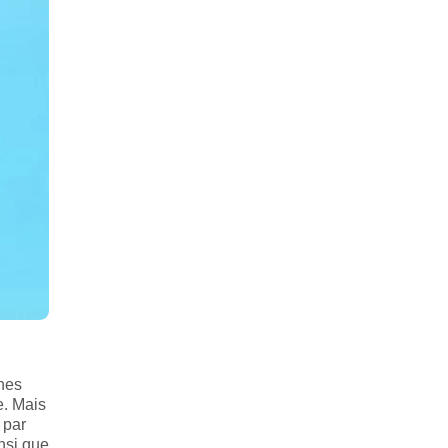
nnes
e. Mais
 par
insi que