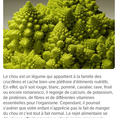
Le chou est un légume qui appartient à la famille des
crucifères et cache bien une pléthore d'éléments nutritifs.
En effet, qu'il soit rouge, blanc, pommé, cavalier, rave, frisé
ou encore romanesco, il regorge de calcium, de potassium,
de protéines, de fibres et de différentes vitamines
essentielles pour l'organisme. Cependant, il pourrait
s'avérer que votre enfant n'apprécie pas le fait de manger
du chou et c'est tout à fait normal. Le rejet alimentaire se