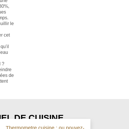
 une
 80%,
ues
emps.
llir le
er cet
qu'il
'eau
d ?
eindre
pées de
tent
EL DE CUISINE
Thermometre cuisine : ou pouvez-