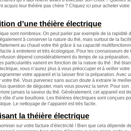
t acquis leur théière pas chère ? Cliquez ici pour acheter votre 
tion d’une théière électrique
trique sont nombreux. On peut parler par exemple de la rapidité d
galement à conserver la nature du thé, mais surtout de la facili
faitement au chaud votre thé grâce à sa capacité multifonctionn
 facile à entretenir et très écologique. Pour les connaisseurs de t
e infusion dépend considérablement du temps de sa préparation, 
 particularités varient en fonction de la nature du thé : thé blanc
lectrique, vous n’aurez plus à vous préoccuper et à veiller votre
programmer votre appareil et la laisser finir la préparation. Avec 
 votre thé. Vous parvenez sans aucun doute à extraire le meille
 plus question de déguster, mais vous pouvez la servir. Pour son
ériore jamais la saveur du thé. Généralement, cet appareil est d
e rôle d’une bouilloire. Les théières électriques sont conçues po
ique. Le nettoyage de l’appareil est très facile.
sant la théière électrique
omiser sur votre facture d'électricité ! Bien que cela dépende d