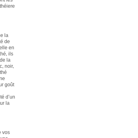
théiere
e la
té de
elle en
hé, ils
de la
, noir,
 thé
une
ur goût
oté d’un
ur la
e vos