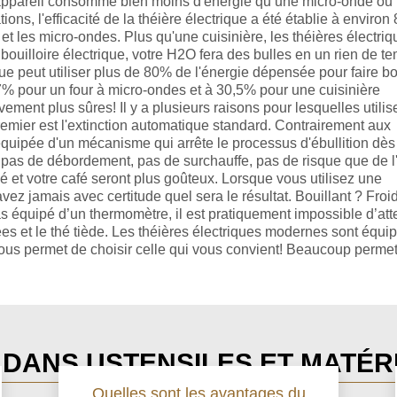
 l’appareil consomme bien moins d'énergie qu’une micro-onde ou
ons, l'efficacité de la théière électrique a été établie à environ
 les micro-ondes. Plus qu'une cuisinière, les théières électriq
ouilloire électrique, votre H2O fera des bulles en un rien de t
ue peut utiliser plus de 80% de l'énergie dépensée pour faire boui
47% pour un four à micro-ondes et à 30,5% pour une cuisinière
ivement plus sûres! Il y a plusieurs raisons pour lesquelles utilis
premier est l'extinction automatique standard. Contrairement aux
équipée d'un mécanisme qui arrête le processus d'ébullition dès 
e pas de débordement, pas de surchauffe, pas de risque que de l
é et votre café seront plus goûteux. Lorsque vous utilisez une
savez jamais avec certitude quel sera le résultat. Bouillant ? Froi
s équipé d’un thermomètre, il est pratiquement impossible d’att
ées et le thé tiède. Les théières électriques modernes sont équi
us permet de choisir celle qui vous convient! Beaucoup permet
 DANS USTENSILES ET MATÉRI
Quelles sont les avantages du