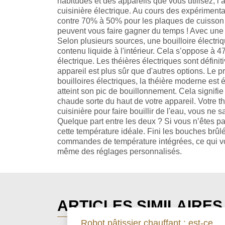
habitudes et des appareils que vous utilisez,
cuisinière électrique. Au cours des expérimentati
contre 70% à 50% pour les plaques de cuisson et
peuvent vous faire gagner du temps ! Avec une b
Selon plusieurs sources, une bouilloire électriq
contenu liquide à l'intérieur. Cela s’oppose à 
électrique. Les théières électriques sont définit
appareil est plus sûr que d'autres options. Le 
bouilloires électriques, la théière moderne est 
atteint son pic de bouillonnement. Cela signifi
chaude sorte du haut de votre appareil. Votre th
cuisinière pour faire bouillir de l'eau, vous ne 
Quelque part entre les deux ? Si vous n’êtes pa
cette température idéale. Fini les bouches brûl
commandes de température intégrées, ce qui vo
même des réglages personnalisés.
ARTICLES SIMILAIRES
Robot pâtissier chauffant : est-ce