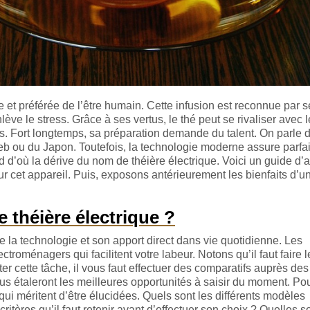
e et préférée de l’être humain. Cette infusion est reconnue par 
ève le stress. Grâce à ses vertus, le thé peut se rivaliser avec l
s. Fort longtemps, sa préparation demande du talent. On parle du
b ou du Japon. Toutefois, la technologie moderne assure parfa
d d’où la dérive du nom de théière électrique. Voici un guide d’
ur cet appareil. Puis, exposons antérieurement les bienfaits d’u
théière électrique ?
 la technologie et son apport direct dans vie quotidienne. Les
ectroménagers qui facilitent votre labeur. Notons qu’il faut faire 
er cette tâche, il vous faut effectuer des comparatifs auprès de
 vous étaleront les meilleures opportunités à saisir du moment. Po
qui méritent d’être élucidées. Quels sont les différents modèles
critères qu’il faut retenir avant d’effectuer son choix ? Quelles s