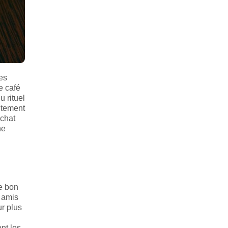
ses
e café
 rituel
itement
achat
ne
le bon
s amis
ur plus
ont les