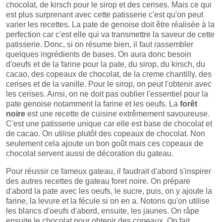
chocolat, de kirsch pour le sirop et des cerises. Mais ce qui
est plus surprenant avec cette patisserie c'est qu'on peut
varier les recettes. La pate de genoise doit être réalisée à la
perfection car c'est elle qui va transmettre la saveur de cette
patisserie. Donc, si on résume bien, il faut rassembler
quelques ingrédients de bases. On aura donc besoin
d'oeufs et de la farine pour la pate, du sirop, du kirsch, du
cacao, des copeaux de chocolat, de la creme chantilly, des
cerises et de la vanille. Pour le sirop, on peut l'obtenir avec
les cerises. Ainsi, on ne doit pas oublier l'essentiel pour la
pate genoise notamment la farine et les oeufs. La
forêt
noire
est une recette de cuisine extrêmement savoureuse.
C'est une patisserie unique car elle est base de chocolat et
de cacao. On utilise plutôt des copeaux de chocolat. Non
seulement cela ajoute un bon goût mais ces copeaux de
chocolat servent aussi de décoration du gateau.
Pour réussir ce fameux gateau, il faudrait d'abord s'inspirer
des autres recettes de gateau foret noire. On prépare
d'abord la pate avec les oeufs, le sucre, puis, on y ajoute la
farine, la levure et la fécule si on en a. Notons qu'on utilise
les blancs d'oeufs d'abord, ensuite, les jaunes. On râpe
ensuite le chocolat pour obtenir des copeaux. On fait