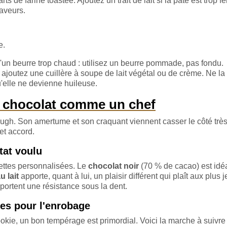
s de farine toastée. Ajoutez un trait de lait si la pâte est trop f
aveurs.
e.
 d'un beurre trop chaud : utilisez un beurre pommade, pas fondu.
ajoutez une cuillère à soupe de lait végétal ou de crème. Ne la
u'elle ne devienne huileuse.
le chocolat comme un chef
dough. Son amertume et son craquant viennent casser le côté trè
et accord.
tat voulu
cettes personnalisées. Le
chocolat noir
(70 % de cacao) est idé
u lait
apporte, quant à lui, un plaisir différent qui plaît aux plus 
pportent une résistance sous la dent.
es pour l'enrobage
kie, un bon tempérage est primordial. Voici la marche à suivre 