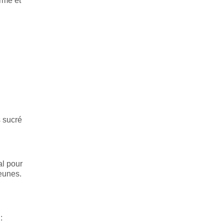
erme et
s sucré
al pour
jeunes.
: