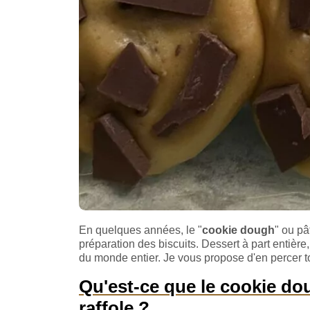
En quelques années, le "
cookie dough
" ou pâ
préparation des biscuits. Dessert à part entière,
du monde entier. Je vous propose d'en percer t
Qu'est-ce que le cookie do
raffole ?