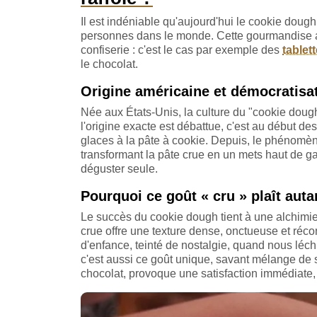
Il est indéniable qu'aujourd'hui le cookie dough 
personnes dans le monde. Cette gourmandise a t
confiserie : c'est le cas par exemple des
tablet
le chocolat.
Origine américaine et démocratisat
Née aux États-Unis, la culture du "cookie dough
l'origine exacte est débattue, c'est au début d
glaces à la pâte à cookie. Depuis, le phénomèn
transformant la pâte crue en un mets haut de
déguster seule.
Pourquoi ce goût « cru » plaît auta
Le succès du cookie dough tient à une alchimie p
crue offre une texture dense, onctueuse et réco
d'enfance, teinté de nostalgie, quand nous léchi
c'est aussi ce goût unique, savant mélange de s
chocolat, provoque une satisfaction immédiate, d