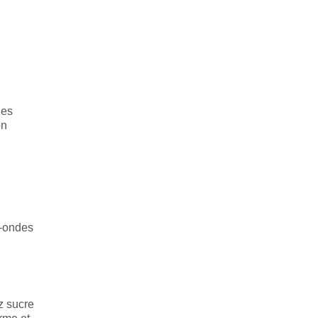
les
on
o-ondes
z sucre