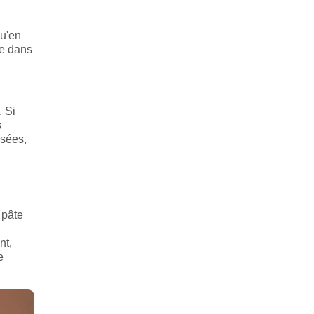
qu'en
ue dans
. Si
s
isées,
 pâte
nt,
e