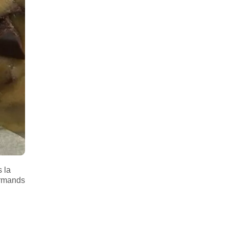
 la
ourmands