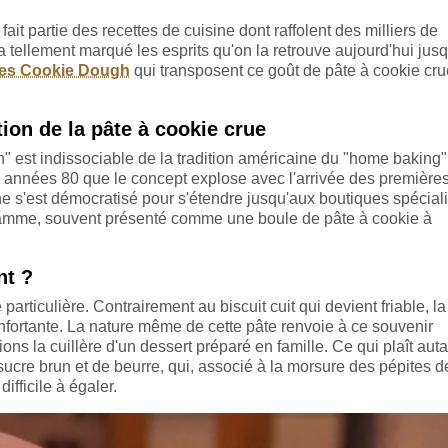
fait partie des recettes de cuisine dont raffolent des milliers de
ellement marqué les esprits qu'on la retrouve aujourd'hui jus
tes Cookie Dough
qui transposent ce goût de pâte à cookie cr
ion de la pâte à cookie crue
" est indissociable de la tradition américaine du "home baking"
es années 80 que le concept explose avec l'arrivée des première
e s'est démocratisé pour s'étendre jusqu'aux boutiques spécial
 gamme, souvent présenté comme une boule de pâte à cookie à
nt ?
articulière. Contrairement au biscuit cuit qui devient friable, la
nfortante. La nature même de cette pâte renvoie à ce souvenir
ons la cuillère d'un dessert préparé en famille. Ce qui plaît auta
ucre brun et de beurre, qui, associé à la morsure des pépites d
ifficile à égaler.