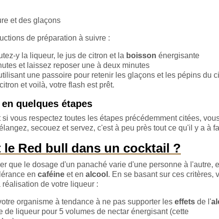
ure et des glaçons
ructions de préparation à suivre :
z-y la liqueur, le jus de citron et la
boisson
énergisante
utes et laissez reposer une à deux minutes
lisant une passoire pour retenir les glaçons et les pépins du ci
ron et voilà, votre flash est prêt.
l en quelques étapes
 et si vous respectez toutes les étapes précédemment citées, vou
langez, secouez et servez, c'est à peu près tout ce qu'il y a à fa
le Red bull dans un cocktail ?
peler que le dosage d'un panaché varie d'une personne à l'autre, 
olérance en
caféine
et en
alcool
. En se basant sur ces critères, v
éalisation de votre liqueur :
 votre organisme à tendance à ne pas supporter les
effets
de l'
al
 de liqueur pour 5 volumes de nectar énergisant (cette