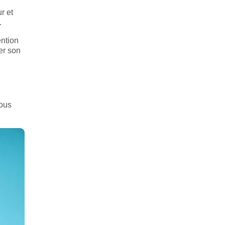
r et
.
ention
er son
vous