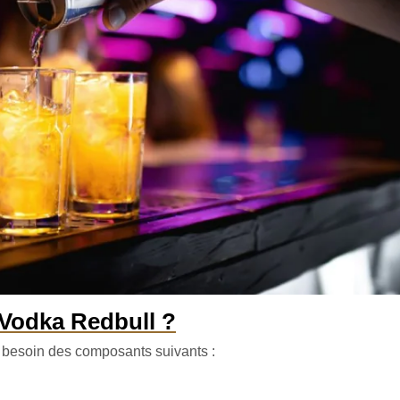
 Vodka Redbull ?
z besoin des composants suivants :