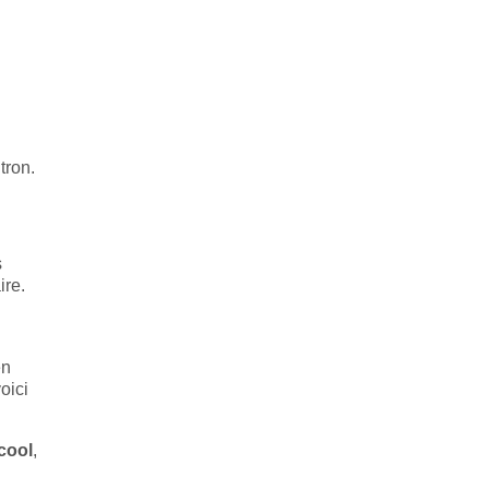
tron.
s
ire.
en
oici
cool
,