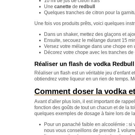
10 ml de jus de citron frais
Une
canette
de
redbull
Quelques tranches de citron pour la garnit
Une fois vos produits prêts, voici quelques inst
Dans un shaker, mettez des glaçons et ajoute
Ensuite, secouez le mélange durant 15 min
Versez votre mélange dans une chope en uti
Décorez votre chope avec les tranches de cit
Réaliser un flash de vodka Redbul
Réaliser un flash est un véritable jeu d'enfant
obtiendrez votre liqueur en un rien de temps. Mé
Comment doser la vodka et 
Avant d'aller plus loin, il est important de rap
fonction des goûts de tout un chacun et de la t
quelques exemples de dosage à faire lors de la r
Pour un panaché faible en alcoolémie : si
nous vous conseillons de prendre 1 volume