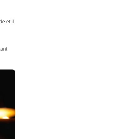
e et il
tant