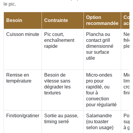
le pic.
Option
Com
Besoin
Contrainte
recommandée
acc
Cuisson minute
Pic court,
Plancha ou
Nett
enchaînement
contact grill
fréq
rapide
dimensionné
plei
sur surface
utile
Remise en
Besoin de
Micro-ondes
Micr
température
vitesse sans
pro pour
limi
dégrader les
rapidité, ou
crous
textures
four à
finit
convection
pour régularité
Finition/gratiner
Sortie au passe,
Salamandre
Pos
timing serré
(ou toaster
supp
selon usage)
à gé