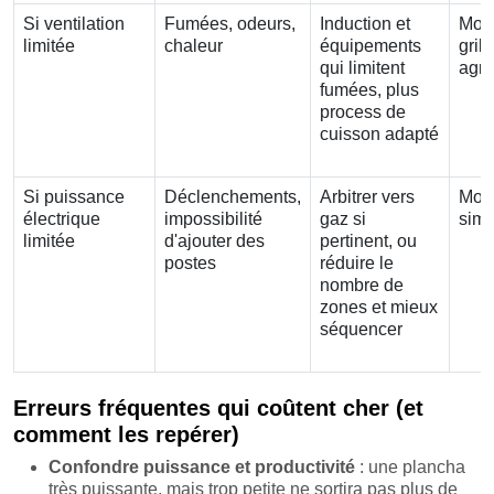
Si ventilation
Fumées, odeurs,
Induction et
Moi
limitée
chaleur
équipements
gril
qui limitent
agre
fumées, plus
process de
cuisson adapté
Si puissance
Déclenchements,
Arbitrer vers
Moi
électrique
impossibilité
gaz si
simu
limitée
d'ajouter des
pertinent, ou
postes
réduire le
nombre de
zones et mieux
séquencer
Erreurs fréquentes qui coûtent cher (et
comment les repérer)
Confondre puissance et productivité
: une plancha
très puissante, mais trop petite ne sortira pas plus de