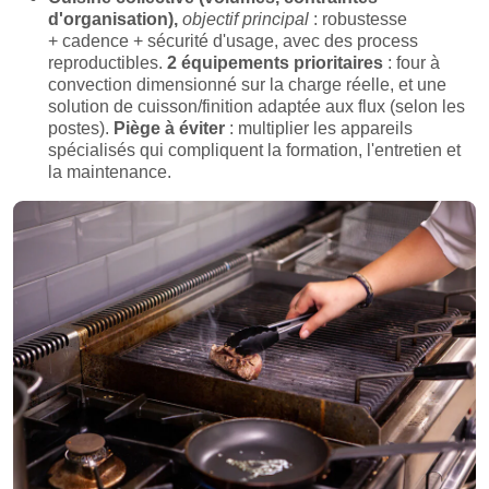
d'organisation),
objectif principal
: robustesse
+ cadence + sécurité d'usage, avec des process
reproductibles.
2 équipements prioritaires
: four à
convection dimensionné sur la charge réelle, et une
solution de cuisson/finition adaptée aux flux (selon les
postes).
Piège à éviter
: multiplier les appareils
spécialisés qui compliquent la formation, l'entretien et
la maintenance.