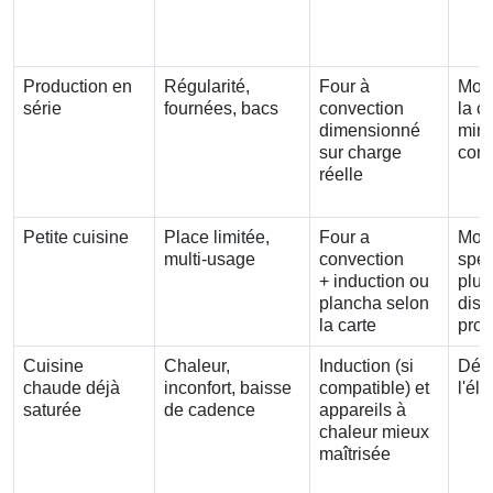
Production en
Régularité,
Four à
Moin
série
fournées, bacs
convection
la c
dimensionné
minu
sur charge
com
réelle
Petite cuisine
Place limitée,
Four a
Moi
multi-usage
convection
spéc
+ induction ou
plus
plancha selon
disc
la carte
proc
Cuisine
Chaleur,
Induction (si
Dép
chaude déjà
inconfort, baisse
compatible) et
l'él
saturée
de cadence
appareils à
chaleur mieux
maîtrisée