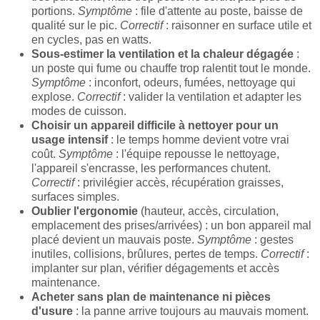
portions.
Symptôme
: file d'attente au poste, baisse de
qualité sur le pic.
Correctif
: raisonner en surface utile et
en cycles, pas en watts.
Sous-estimer la ventilation et la chaleur dégagée
:
un poste qui fume ou chauffe trop ralentit tout le monde.
Symptôme
: inconfort, odeurs, fumées, nettoyage qui
explose.
Correctif
: valider la ventilation et adapter les
modes de cuisson.
Choisir un appareil difficile à nettoyer pour un
usage intensif
: le temps homme devient votre vrai
coût.
Symptôme
: l'équipe repousse le nettoyage,
l'appareil s'encrasse, les performances chutent.
Correctif
: privilégier accès, récupération graisses,
surfaces simples.
Oublier l'ergonomie
(hauteur, accès, circulation,
emplacement des prises/arrivées) : un bon appareil mal
placé devient un mauvais poste.
Symptôme
: gestes
inutiles, collisions, brûlures, pertes de temps.
Correctif
:
implanter sur plan, vérifier dégagements et accès
maintenance.
Acheter sans plan de maintenance ni pièces
d'usure
: la panne arrive toujours au mauvais moment.