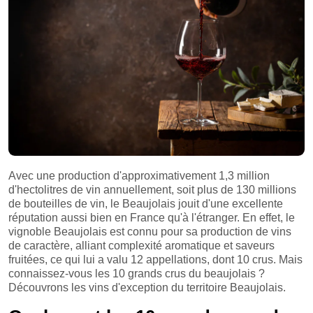
Avec une production d'approximativement 1,3 million
d'hectolitres de vin annuellement, soit plus de 130 millions
de bouteilles de vin, le Beaujolais jouit d'une excellente
réputation aussi bien en France qu'à l'étranger. En effet, le
vignoble Beaujolais est connu pour sa production de vins
de caractère, alliant complexité aromatique et saveurs
fruitées, ce qui lui a valu 12 appellations, dont 10 crus. Mais
connaissez-vous les 10 grands crus du beaujolais ?
Découvrons les vins d'exception du territoire Beaujolais.