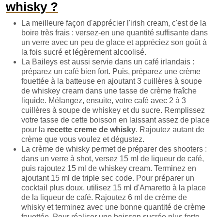
whisky ?
La meilleure façon d'apprécier l'irish cream, c'est de la
boire très frais : versez-en une quantité suffisante dans
un verre avec un peu de glace et appréciez son goût à
la fois sucré et légèrement alcoolisé.
La Baileys est aussi servie dans un café irlandais :
préparez un café bien fort. Puis, préparez une crème
fouettée à la batteuse en ajoutant 3 cuillères à soupe
de whiskey cream dans une tasse de crème fraîche
liquide. Mélangez, ensuite, votre café avec 2 à 3
cuillères à soupe de whiskey et du sucre. Remplissez
votre tasse de cette boisson en laissant assez de place
pour la
recette creme de whisky
. Rajoutez autant de
crème que vous voulez et dégustez.
La crème de whisky permet de préparer des shooters :
dans un verre à shot, versez 15 ml de liqueur de café,
puis rajoutez 15 ml de whiskey cream. Terminez en
ajoutant 15 ml de triple sec code. Pour préparer un
cocktail plus doux, utilisez 15 ml d'Amaretto à la place
de la liqueur de café. Rajoutez 6 ml de crème de
whisky et terminez avec une bonne quantité de crème
fouettée. Pour réaliser une boisson sucrée plus forte,