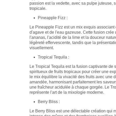
passion est la vedette, avec sa pulpe juteuse, s
tropicale.
Pineapple Fizz :
Le Pineapple Fizz est un mix exquis associant du 
d'agave et de l'eau gazeuse. Cette fusion crée 
l'ananas, l'acidité de la lime et la douceur natu
légèreté effervescente, tandis que la présenta
visuellement.
Tropical Tequila :
Le Tropical Tequila est la fusion captivante de
spiritueux de fruits tropicaux pour créer une ex
le mix équilibre la vivacité des fruits avec une 
amandée, harmonisant parfaitement les saveurs 
une fraîcheur acidulée à chaque gorgée. Le Trop
représente l'art de la mixologie moderne.
Berry Bliss :
Le Berry Bliss est une délectable création qui 