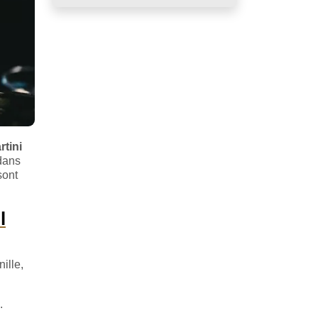
rtini
dans
sont
l
nille,
.