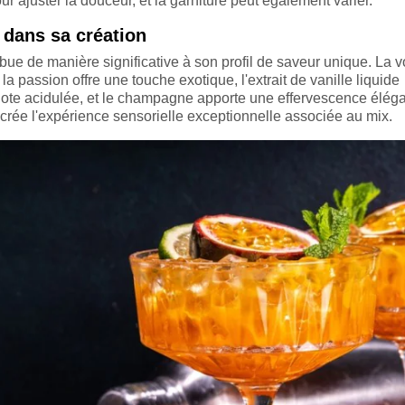
our ajuster la douceur, et la garniture peut également varier.
 dans sa création
bue de manière significative à son profil de saveur unique. La 
 la passion offre une touche exotique, l'extrait de vanille liquide
 note acidulée, et le champagne apporte une effervescence éléga
ée l'expérience sensorielle exceptionnelle associée au mix.