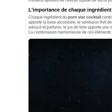
Certains ajoutent de l'extrait liquide de sucre p
L'importance de chaque ingrédient
Chaque ingrédient du
porn star cocktail
contri
apporte la base alcoolisée, le spiritueux fruit de
adoucit et parfume, le jus de lime apporte une
La combinaison harmonieuse de ces éléments cr