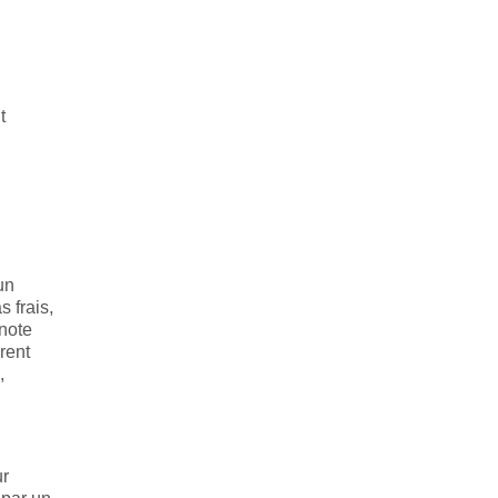
t
un
 frais,
 note
rent
,
ur