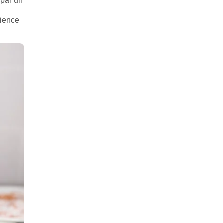
 par un
rience