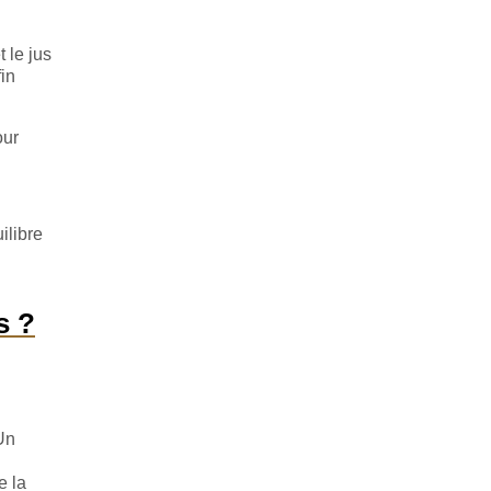
 le jus
in
our
ilibre
s ?
 Un
e la