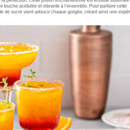
 la perfection. Cette potion enchanteresse est ensuite sublimée
e touche acidulée et vibrante à l'ensemble. Pour parfaire cette
de de sucre vient adoucir chaque gorgée, créant ainsi une expé