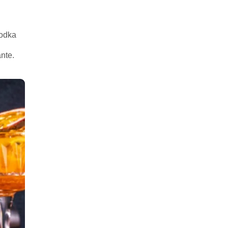
vodka
nte.