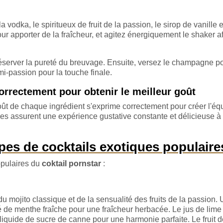
odka, le spiritueux de fruit de la passion, le sirop de vanille et
r apporter de la fraîcheur, et agitez énergiquement le shaker af
préserver la pureté du breuvage. Ensuite, versez le champagne p
mi-passion pour la touche finale.
correctement pour obtenir le meilleur goût
 goût de chaque ingrédient s'exprime correctement pour créer l'équ
ises assurent une expérience gustative constante et délicieuse à
ypes de cocktails exotiques populaire
populaires du
coktail pornstar
:
u mojito classique et de la sensualité des fruits de la passion.
 de menthe fraîche pour une fraîcheur herbacée. Le jus de lime
t liquide de sucre de canne pour une harmonie parfaite. Le fruit d